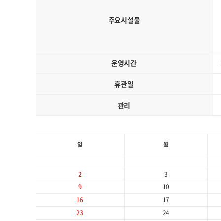
주요시설물
운영시간
휴관일
관리
일
월
2
3
9
10
16
17
23
24