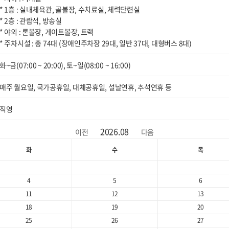
* 1층 : 실내체육관, 골볼장, 수치료실, 체력단련실
* 2층 : 관람석, 방송실
* 야외 : 론볼장, 게이트볼장, 트랙
* 주차시설 : 총 74대 (장애인주차장 29대, 일반 37대, 대형버스 8대)
화~금(07:00 ~ 20:00), 토~일(08:00 ~ 16:00)
매주 월요일, 국가공휴일, 대체공휴일, 설날연휴, 추석연휴 등
직영
2026.08
이전
다음
화
수
목
4
5
6
11
12
13
18
19
20
25
26
27