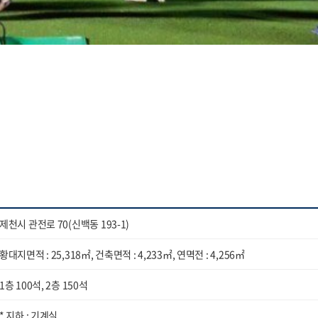
제천시 관전로 70(신백동 193-1)
황대지면적 : 25,318㎡, 건축면적 : ​4,233㎡, 연멱전 : 4,256㎡
1층 100석, 2층 150석
* 지하 : 기계실